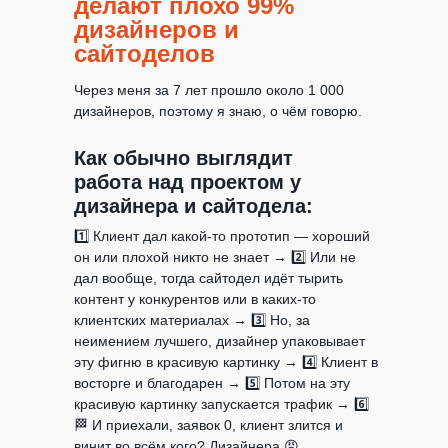
делают плохо 99%
дизайнеров и
сайтоделов
Через меня за 7 лет прошло около 1 000
дизайнеров, поэтому я знаю, о чём говорю.
Как обычно выглядит
работа над проектом у
дизайнера и сайтодела:
1️⃣ Клиент дал какой-то прототип — хороший
он или плохой никто не знает → 2️⃣ Или не
дал вообще, тогда сайтодел идёт тырить
контент у конкурентов или в каких-то
клиентских материалах → 3️⃣ Но, за
неимением лучшего, дизайнер упаковывает
эту фигню в красивую картинку → 4️⃣ Клиент в
восторге и благодарен → 5️⃣ Потом на эту
красивую картинку запускается трафик → 6️⃣
🏁 И приехали, заявок 0, клиент злится и
винит во всём кого? Дизайнера 😡