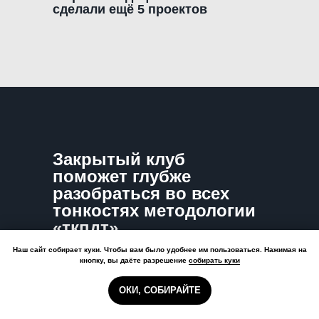
сделали ещё 5 проектов
Закрытый клуб
поможет глубже
разобраться во всех
тонкостях методологии
«ткпдт»
Там я рассказываю и показываю, как можно
Наш сайт собирает куки. Чтобы вам было удобнее им пользоваться. Нажимая на
Бонусы
кнопку, вы даёте разрешение
собирать куки
делать продающие сайты и оставить всех
сгорят
своих конкурентов в хвосте.
через:
ОКИ, СОБИРАЙТЕ
47:59:49
Это уникальный авторский контент,
который я выводил из практики в