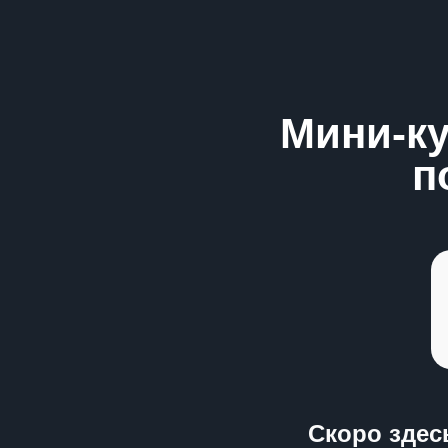
Мини-ку
п
Скоро здес