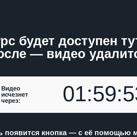
рс будет доступен тут
осле — видео удалит
01:59:5
Видео
исчезнет
через:
ь появится кнопка — с её помощью 